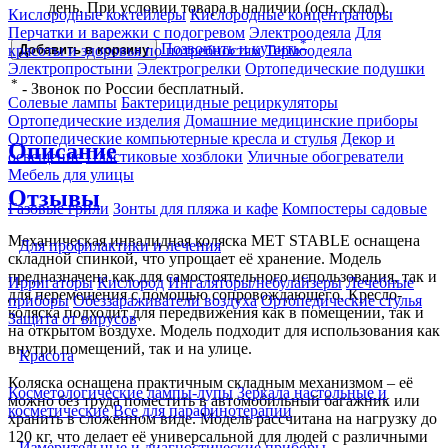
день. При условии товара в наличии (осн. склад).
Кислородные коктейлеры
Кислородные концентраторы
Перчатки и варежки с подогревом
Электроодеяла
Для
*
Позвонить и купить
красоты и здоровья по потребностям
Термоодеяла
Добавить в корзину
Электропростыни
Электрогрелки
Ортопедические подушки
*
- Звонок по России бесплатный.
Солевые лампы
Бактерицидные рециркуляторы
Ортопедические изделия
Домашние медицинские приборы
Ортопедические компьютерные кресла и стулья
Декор и
Описание
освещение
Пластиковые хозблоки
Уличные обогреватели
Мебель для улицы
Отзывы
Газовые грили
Зонты для пляжа и кафе
Компостеры садовые
Механическая инвалидная коляска МЕТ STABLE оснащена
Для профилактики и лечения
складной спинкой, что упрощает её хранение. Модель
предназначена как для самостоятельного использования, так и
Ирригаторы
Кислород
Ингаляторы/небулайзеры
Лечебные
для перемещения с помощью сопровождающего. Кресло-
приборы
Обеззараживатели воздуха
Ортопедические стулья
коляска подходит для передвижения как в помещении, так и
Защита от вирусов
на открытом воздухе. Модель подходит для использования как
внутри помещений, так и на улице.
Красота
Коляска оснащена практичным складным механизмом – её
Косметологические лампы-лупы
Зеркала настольные и
можно без труда поместить в автомобильный багажник или
косметические
Все для парафинотерапии
хранить в сложенном виде. Модель рассчитана на нагрузку до
120 кг, что делает её универсальной для людей с различными
Измерительные и диагностические приборы