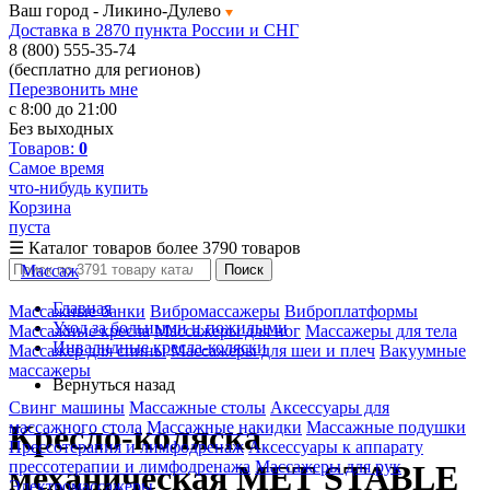
Ваш город -
Ликино-Дулево
Доставка в 2870 пункта России и СНГ
8 (800) 555-35-74
(бесплатно для регионов)
Перезвонить мне
с 8:00 до 21:00
Без выходных
Товаров:
0
Самое время
что-нибудь купить
Корзина
пуста
☰
Каталог товаров
более 3790 товаров
Массаж
Поиск
Главная
Массажные банки
Вибромассажеры
Виброплатформы
Уход за больными и пожилыми
Массажные кресла
Массажеры для ног
Массажеры для тела
Инвалидные кресла-коляски
Массажер для спины
Массажеры для шеи и плеч
Вакуумные
массажеры
Вернуться назад
Свинг машины
Массажные столы
Аксессуары для
массажного стола
Массажные накидки
Массажные подушки
Кресло-коляска
Прессотерапия и лимфодренаж
Аксессуары к аппарату
прессотерапии и лимфодренажа
Массажеры для рук
механическая МЕТ STABLE
Электромассажеры