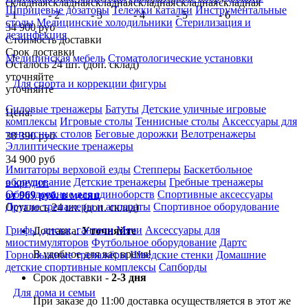
Шприцевые дозаторы
Тележки каталки
Инструментальные
столы
Медицинские холодильники
Стерилизация и
34 900 руб
дезинфекция
Стоимость доставки
Срок доставки
Медицинская мебель
Стоматологические установки
Осталось 24 шт. (доп. склад)
уточняйте
Для спорта и коррекции фигуры
уточняйте
Силовые тренажеры
Батуты
Детские уличные игровые
Цена:
комплексы
Игровые столы
Теннисные столы
Аксессуары для
теннисных столов
Беговые дорожки
Велотренажеры
38 390
руб
Эллиптические тренажеры
34 900
руб
Имитаторы верховой езды
Степперы
Баскетбольное
оборудование
Детские тренажеры
Гребные тренажеры
в кредит:
Оборудование для единоборств
Спортивные аксессуары
от 969 руб. в месяц
Другие тренажеры и аппараты
Спортивное оборудование
Осталось 24 шт. (доп. склад)
Грифы, диски, гантели
Мячи
Аксессуары для
Доставка:
Уточняйте
миостимуляторов
Футбольное оборудование
Дартс
В удобное для вас время!
Горнолыжные тренажёры
Шведские стенки
Домашние
детские спортивные комплексы
Сапборды
Срок доставки -
2-3 дня
Для дома и семьи
При заказе до 11:00 доставка осуществляется в этот же