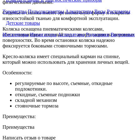
физическими данными.
Тонометры
Пульсоксиметры
Алкотестеры
Весы
Ростомеры
Сиденье и спинка имеют эргономичную форму и покрыты
износостойкой тканью для комфортной эксплуатации.
Детские товары
Коляска оснащена пневматическими колесами,
обеспечивающими плавный ход и амортизацию на неровных
Ингаляторы
Ирригаторы
Аспираторы
Радионяни
Видеоняни
поверхностях. Во время остановки коляска надежно
фиксируется боковыми стояночными тормозами.
Кресло-коляска имеет специальный карман на спинке,
который можно использовать для хранения личных вещей.
Особенности:
регулируемые по высоте, съемные, откидные
подлокотники.
откидные, съемные подножки
складной механизм
стояночные тормоза
Преимущества:
Преимущества
Написать отзыв о товаре