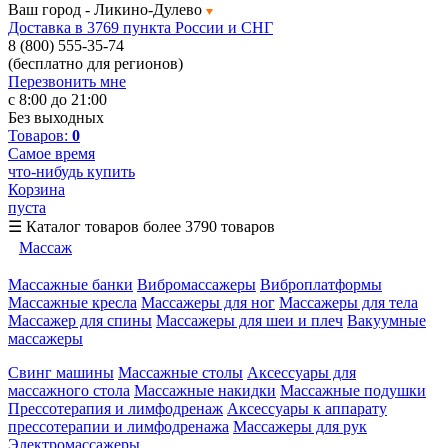
Ваш город -
Ликино-Дулево
Доставка в 3769 пункта России и СНГ
8 (800) 555-35-74
(бесплатно для регионов)
Перезвонить мне
с 8:00 до 21:00
Без выходных
Товаров:
0
Самое время
что-нибудь купить
Корзина
пуста
☰
Каталог товаров
более 3790 товаров
Массаж
Массажные банки
Вибромассажеры
Виброплатформы
Массажные кресла
Массажеры для ног
Массажеры для тела
Массажер для спины
Массажеры для шеи и плеч
Вакуумные
массажеры
Свинг машины
Массажные столы
Аксессуары для
массажного стола
Массажные накидки
Массажные подушки
Прессотерапия и лимфодренаж
Аксессуары к аппарату
прессотерапии и лимфодренажа
Массажеры для рук
Электромассажеры