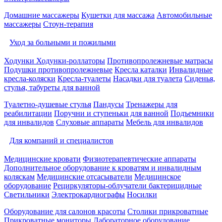
Домашние массажеры
Кушетки для массажа
Автомобильные
массажеры
Стоун-терапия
Уход за больными и пожилыми
Ходунки
Ходунки-роллаторы
Противопролежневые матрасы
Подушки противопролежневые
Кресла каталки
Инвалидные
кресла-коляски
Кресла-туалеты
Насадки для туалета
Сиденья,
стулья, табуреты для ванной
Туалетно-душевые стулья
Пандусы
Тренажеры для
реабилитации
Поручни и ступеньки для ванной
Подъемники
для инвалидов
Слуховые аппараты
Мебель для инвалидов
Для компаний и специалистов
Медицинские кровати
Физиотерапевтические аппараты
Дополнительное оборудование к кроватям и инвалидным
коляскам
Медицинские отсасыватели
Медицинское
оборудование
Рециркуляторы-облучатели бактерицидные
Светильники
Электрокардиографы
Носилки
Оборудование для салонов красоты
Столики прикроватные
Прикроватные мониторы
Лабораторное оборудование