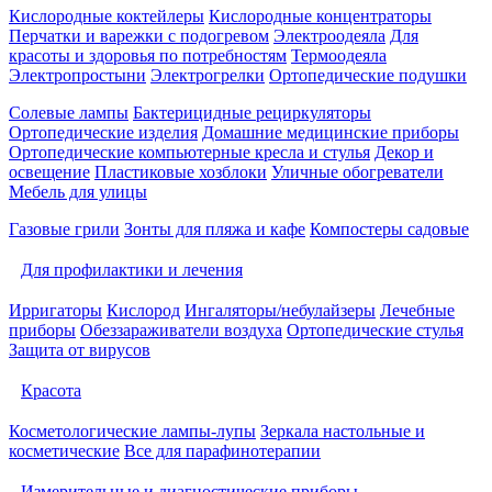
Кислородные коктейлеры
Кислородные концентраторы
Перчатки и варежки с подогревом
Электроодеяла
Для
красоты и здоровья по потребностям
Термоодеяла
Электропростыни
Электрогрелки
Ортопедические подушки
Солевые лампы
Бактерицидные рециркуляторы
Ортопедические изделия
Домашние медицинские приборы
Ортопедические компьютерные кресла и стулья
Декор и
освещение
Пластиковые хозблоки
Уличные обогреватели
Мебель для улицы
Газовые грили
Зонты для пляжа и кафе
Компостеры садовые
Для профилактики и лечения
Ирригаторы
Кислород
Ингаляторы/небулайзеры
Лечебные
приборы
Обеззараживатели воздуха
Ортопедические стулья
Защита от вирусов
Красота
Косметологические лампы-лупы
Зеркала настольные и
косметические
Все для парафинотерапии
Измерительные и диагностические приборы