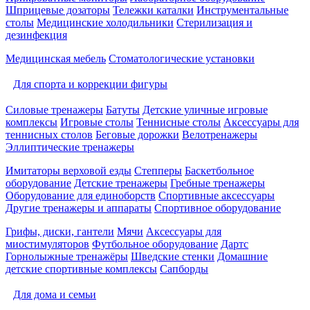
Шприцевые дозаторы
Тележки каталки
Инструментальные
столы
Медицинские холодильники
Стерилизация и
дезинфекция
Медицинская мебель
Стоматологические установки
Для спорта и коррекции фигуры
Силовые тренажеры
Батуты
Детские уличные игровые
комплексы
Игровые столы
Теннисные столы
Аксессуары для
теннисных столов
Беговые дорожки
Велотренажеры
Эллиптические тренажеры
Имитаторы верховой езды
Степперы
Баскетбольное
оборудование
Детские тренажеры
Гребные тренажеры
Оборудование для единоборств
Спортивные аксессуары
Другие тренажеры и аппараты
Спортивное оборудование
Грифы, диски, гантели
Мячи
Аксессуары для
миостимуляторов
Футбольное оборудование
Дартс
Горнолыжные тренажёры
Шведские стенки
Домашние
детские спортивные комплексы
Сапборды
Для дома и семьи