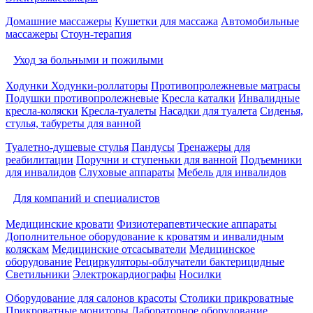
Домашние массажеры
Кушетки для массажа
Автомобильные
массажеры
Стоун-терапия
Уход за больными и пожилыми
Ходунки
Ходунки-роллаторы
Противопролежневые матрасы
Подушки противопролежневые
Кресла каталки
Инвалидные
кресла-коляски
Кресла-туалеты
Насадки для туалета
Сиденья,
стулья, табуреты для ванной
Туалетно-душевые стулья
Пандусы
Тренажеры для
реабилитации
Поручни и ступеньки для ванной
Подъемники
для инвалидов
Слуховые аппараты
Мебель для инвалидов
Для компаний и специалистов
Медицинские кровати
Физиотерапевтические аппараты
Дополнительное оборудование к кроватям и инвалидным
коляскам
Медицинские отсасыватели
Медицинское
оборудование
Рециркуляторы-облучатели бактерицидные
Светильники
Электрокардиографы
Носилки
Оборудование для салонов красоты
Столики прикроватные
Прикроватные мониторы
Лабораторное оборудование