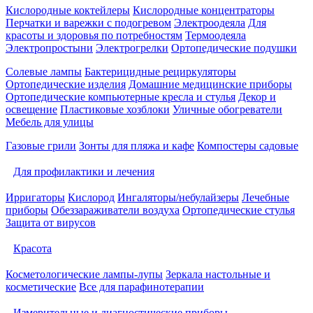
Кислородные коктейлеры
Кислородные концентраторы
Перчатки и варежки с подогревом
Электроодеяла
Для
красоты и здоровья по потребностям
Термоодеяла
Электропростыни
Электрогрелки
Ортопедические подушки
Солевые лампы
Бактерицидные рециркуляторы
Ортопедические изделия
Домашние медицинские приборы
Ортопедические компьютерные кресла и стулья
Декор и
освещение
Пластиковые хозблоки
Уличные обогреватели
Мебель для улицы
Газовые грили
Зонты для пляжа и кафе
Компостеры садовые
Для профилактики и лечения
Ирригаторы
Кислород
Ингаляторы/небулайзеры
Лечебные
приборы
Обеззараживатели воздуха
Ортопедические стулья
Защита от вирусов
Красота
Косметологические лампы-лупы
Зеркала настольные и
косметические
Все для парафинотерапии
Измерительные и диагностические приборы