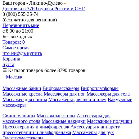
Ваш город -
Ликино-Дулево
Доставка в 3769 пункта России и СНГ
8 (800) 555-35-74
(бесплатно для регионов)
Перезвонить мне
с 8:00 до 21:00
Без выходных
Товаров:
0
Самое время
что-нибудь купить
Корзина
пуста
☰
Каталог товаров
более 3790 товаров
Массаж
Массажные банки
Вибромассажеры
Виброплатформы
Массажные кресла
Массажеры для ног
Массажеры для тела
Массажер для спины
Массажеры для шеи и плеч
Вакуумные
массажеры
Свинг машины
Массажные столы
Аксессуары для
массажного стола
Массажные накидки
Массажные подушки
Прессотерапия и лимфодренаж
Аксессуары к аппарату
прессотерапии и лимфодренажа
Массажеры для рук
Электромассажеры