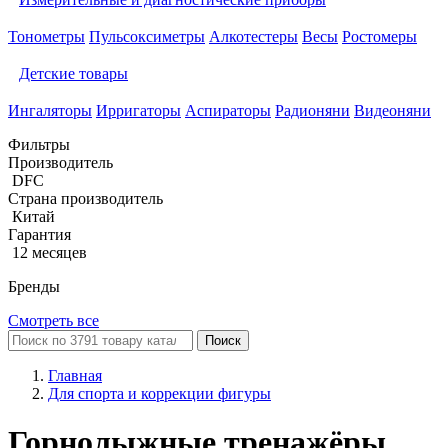
Тонометры
Пульсоксиметры
Алкотестеры
Весы
Ростомеры
Детские товары
Ингаляторы
Ирригаторы
Аспираторы
Радионяни
Видеоняни
Фильтры
Производитель
DFC
Страна производитель
Китай
Гарантия
12 месяцев
Бренды
Смотреть все
Поиск
Главная
Для спорта и коррекции фигуры
Горнолыжные тренажёры