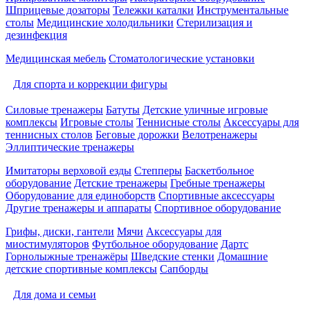
Шприцевые дозаторы
Тележки каталки
Инструментальные
столы
Медицинские холодильники
Стерилизация и
дезинфекция
Медицинская мебель
Стоматологические установки
Для спорта и коррекции фигуры
Силовые тренажеры
Батуты
Детские уличные игровые
комплексы
Игровые столы
Теннисные столы
Аксессуары для
теннисных столов
Беговые дорожки
Велотренажеры
Эллиптические тренажеры
Имитаторы верховой езды
Степперы
Баскетбольное
оборудование
Детские тренажеры
Гребные тренажеры
Оборудование для единоборств
Спортивные аксессуары
Другие тренажеры и аппараты
Спортивное оборудование
Грифы, диски, гантели
Мячи
Аксессуары для
миостимуляторов
Футбольное оборудование
Дартс
Горнолыжные тренажёры
Шведские стенки
Домашние
детские спортивные комплексы
Сапборды
Для дома и семьи