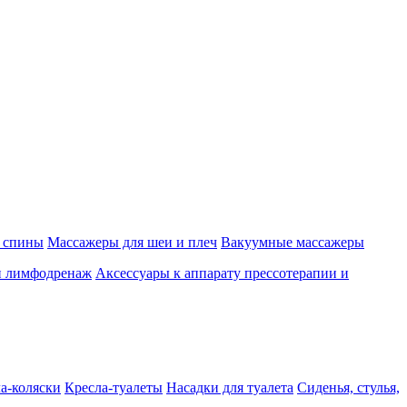
 спины
Массажеры для шеи и плеч
Вакуумные массажеры
и лимфодренаж
Аксессуары к аппарату прессотерапии и
а-коляски
Кресла-туалеты
Насадки для туалета
Сиденья, стулья,