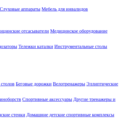
Слуховые аппараты
Мебель для инвалидов
ицинские отсасыватели
Медицинское оборудование
озаторы
Тележки каталки
Инструментальные столы
 столов
Беговые дорожки
Велотренажеры
Эллиптические
диноборств
Спортивные аксессуары
Другие тренажеры и
ские стенки
Домашние детские спортивные комплексы