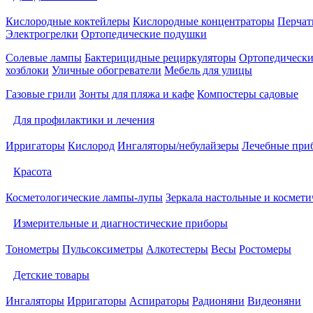
Кислородные коктейлеры
Кислородные концентраторы
Перчат
Электрогрелки
Ортопедические подушки
Солевые лампы
Бактерицидные рециркуляторы
Ортопедически
хозблоки
Уличные обогреватели
Мебель для улицы
Газовые грили
Зонты для пляжа и кафе
Компостеры садовые
Для профилактики и лечения
Ирригаторы
Кислород
Ингаляторы/небулайзеры
Лечебные при
Красота
Косметологические лампы-лупы
Зеркала настольные и космети
Измерительные и диагностические приборы
Тонометры
Пульсоксиметры
Алкотестеры
Весы
Ростомеры
Детские товары
Ингаляторы
Ирригаторы
Аспираторы
Радионяни
Видеоняни