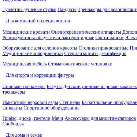
Туалетно-душевые стулья
Пандусы
Тренажеры для реабилитац
Для компаний и специалистов
Медицинские кровати
Физиотерапевтические аппараты
Дополн
Рециркуляторы-облучатели бактерицидные
Светильники
Элек
Оборудование для салонов красоты
Столики прикроватные
Пр
Медицинские холодильники
Стерилизация и дезинфекция
Медицинская мебель
Стоматологические установки
Для спорта и коррекции фигуры
Силовые тренажеры
Батуты
Детские уличные игровые компле
тренажеры
Имитаторы верховой езды
Степперы
Баскетбольное оборудова
аппараты
Спортивное оборудование
Грифы, диски, гантели
Мячи
Аксессуары для миостимуляторов
Сапборды
Для дома и семьи