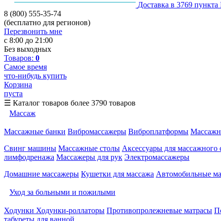
Доставка в 3769 пункта
8 (800) 555-35-74
(бесплатно для регионов)
Перезвонить мне
с 8:00 до 21:00
Без выходных
Товаров:
0
Самое время
что-нибудь купить
Корзина
пуста
☰
Каталог товаров
более 3790 товаров
Массаж
Массажные банки
Вибромассажеры
Виброплатформы
Массажн
Свинг машины
Массажные столы
Аксессуары для массажного 
лимфодренажа
Массажеры для рук
Электромассажеры
Домашние массажеры
Кушетки для массажа
Автомобильные м
Уход за больными и пожилыми
Ходунки
Ходунки-роллаторы
Противопролежневые матрасы
П
табуреты для ванной