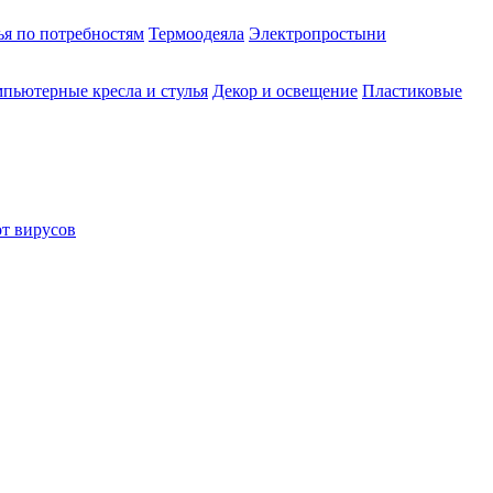
ья по потребностям
Термоодеяла
Электропростыни
пьютерные кресла и стулья
Декор и освещение
Пластиковые
от вирусов