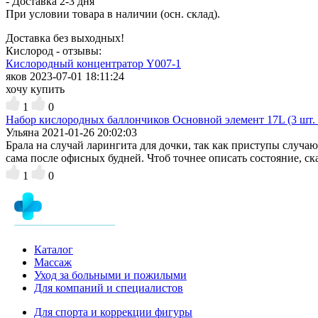
- Доставка
2-3 дня
При условии товара в наличии (осн. склад).
Доставка без выходных!
Кислород - отзывы:
Кислородный концентратор Y007-1
яков
2023-07-01 18:11:24
хочу купить
1
0
Набор кислородных баллончиков Основной элемент 17L (3 шт. 
Ульяна
2021-01-26 20:02:03
Брала на случай ларингита для дочки, так как приступы случа
сама после офисных будней. Чтоб точнее описать состояние, ск
1
0
Каталог
Массаж
Уход за больными и пожилыми
Для компаний и специалистов
Для спорта и коррекции фигуры