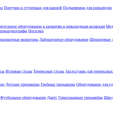
ии
Поручни и ступеньки для ванной
Подъемники для инвалидов
ительное оборудование к кроватям и инвалидным коляскам
Мед
трокардиографы
Носилки
икроватные мониторы
Лабораторное оборудование
Шприцевые д
ксы
Игровые столы
Теннисные столы
Аксессуары для теннисных
ние
Детские тренажеры
Гребные тренажеры
Оборудование для е
Футбольное оборудование
Дартс
Горнолыжные тренажёры
Швед