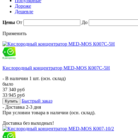
Популярные
Дороже
Дешевле
Цены
От
До
Применить
Кислородный концентратор MED-MOS К007С-5Н
- В наличии 1 шт. (осн. склад)
было
37 340 руб
33 945 руб
Быстрый заказ
Купить
- Доставка
2-3 дня
При условии товара в наличии (осн. склад).
Доставка без выходных!