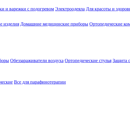
ки и варежки с подогревом
Электроодеяла
Для красоты и здоров
е изделия
Домашние медицинские приборы
Ортопедические ком
боры
Обеззараживатели воздуха
Ортопедические стулья
Защита 
ческие
Все для парафинотерапии