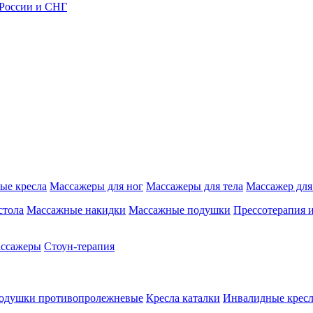
 России и СНГ
ые кресла
Массажеры для ног
Массажеры для тела
Массажер для
стола
Массажные накидки
Массажные подушки
Прессотерапия 
ассажеры
Стоун-терапия
одушки противопролежневые
Кресла каталки
Инвалидные кресл