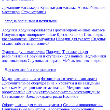
Домашние массажеры
Кушетки для массажа
Автомобильные
массажеры
Стоун-терапия
Уход за больными и пожилыми
Ходунки
Ходунки-роллаторы
Противопролежневые матрасы
Подушки противопролежневые
Кресла каталки
Инвалидные
кресла-коляски
Кресла-туалеты
Насадки для туалета
Сиденья,
стулья, табуреты для ванной
Туалетно-душевые стулья
Пандусы
Тренажеры для
реабилитации
Поручни и ступеньки для ванной
Подъемники
для инвалидов
Слуховые аппараты
Мебель для инвалидов
Для компаний и специалистов
Медицинские кровати
Физиотерапевтические аппараты
Дополнительное оборудование к кроватям и инвалидным
коляскам
Медицинские отсасыватели
Медицинское
оборудование
Рециркуляторы-облучатели бактерицидные
Светильники
Электрокардиографы
Носилки
Оборудование для салонов красоты
Столики прикроватные
Прикроватные мониторы
Лабораторное оборудование