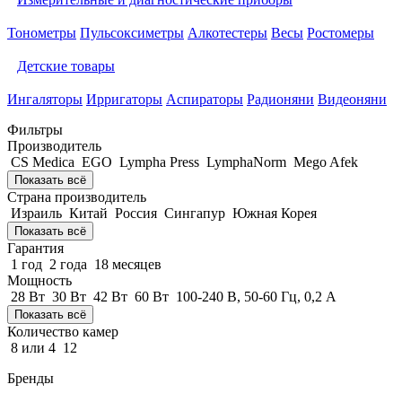
Тонометры
Пульсоксиметры
Алкотестеры
Весы
Ростомеры
Детские товары
Ингаляторы
Ирригаторы
Аспираторы
Радионяни
Видеоняни
Фильтры
Производитель
CS Medica
EGO
Lympha Рress
LymphaNorm
Mego Afek
Показать всё
Страна производитель
Израиль
Китай
Россия
Сингапур
Южная Корея
Показать всё
Гарантия
1 год
2 года
18 месяцев
Мощность
28 Вт
30 Вт
42 Вт
60 Вт
100-240 В, 50-60 Гц, 0,2 А
Показать всё
Количество камер
8 или 4
12
Бренды