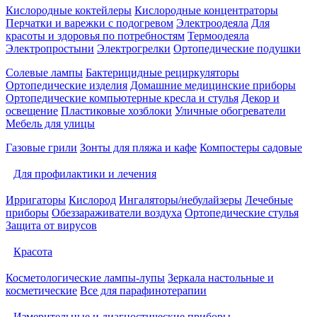
Кислородные коктейлеры
Кислородные концентраторы
Перчатки и варежки с подогревом
Электроодеяла
Для
красоты и здоровья по потребностям
Термоодеяла
Электропростыни
Электрогрелки
Ортопедические подушки
Солевые лампы
Бактерицидные рециркуляторы
Ортопедические изделия
Домашние медицинские приборы
Ортопедические компьютерные кресла и стулья
Декор и
освещение
Пластиковые хозблоки
Уличные обогреватели
Мебель для улицы
Газовые грили
Зонты для пляжа и кафе
Компостеры садовые
Для профилактики и лечения
Ирригаторы
Кислород
Ингаляторы/небулайзеры
Лечебные
приборы
Обеззараживатели воздуха
Ортопедические стулья
Защита от вирусов
Красота
Косметологические лампы-лупы
Зеркала настольные и
косметические
Все для парафинотерапии
Измерительные и диагностические приборы