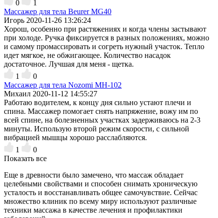
0
1
Массажер для тела Beurer MG40
Игорь
2020-11-26 13:26:24
Хорош, особенно при растяжениях и когда члены застывают
при холоде. Ручка фиксируется в разных положениях, можно
и самому промассировать и согреть нужный участок. Тепло
идет мягкое, не обжигающее. Количество насадок
достаточное. Лучшая для меня - щетка.
1
0
Массажер для тела Nozomi MH-102
Михаил
2020-11-12 14:55:27
Работаю водителем, к концу дня сильно устают плечи и
спина. Массажер помогает снять напряжение, вожу им по
всей спине, на болезненных участках задерживаюсь на 2-3
минуты. Использую второй режим скорости, с сильной
вибрацией мышцы хорошо расслабляются.
1
0
Показать все
Еще в древности было замечено, что массаж обладает
целебными свойствами и способен снимать хроническую
усталость и восстанавливать общее самочувствие. Сейчас
множество клиник по всему миру используют различные
техники массажа в качестве лечения и профилактики