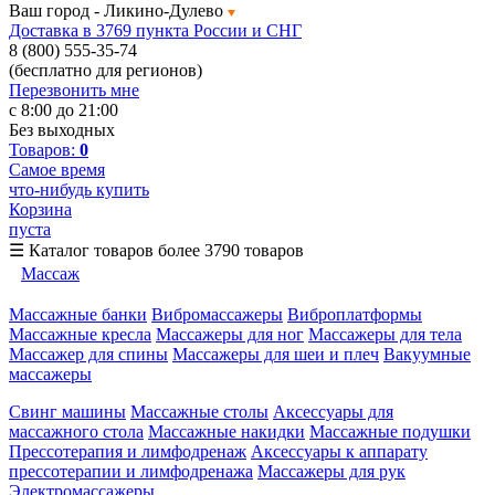
Ваш город -
Ликино-Дулево
Доставка в 3769 пункта России и СНГ
8 (800) 555-35-74
(бесплатно для регионов)
Перезвонить мне
с 8:00 до 21:00
Без выходных
Товаров:
0
Самое время
что-нибудь купить
Корзина
пуста
☰
Каталог товаров
более 3790 товаров
Массаж
Массажные банки
Вибромассажеры
Виброплатформы
Массажные кресла
Массажеры для ног
Массажеры для тела
Массажер для спины
Массажеры для шеи и плеч
Вакуумные
массажеры
Свинг машины
Массажные столы
Аксессуары для
массажного стола
Массажные накидки
Массажные подушки
Прессотерапия и лимфодренаж
Аксессуары к аппарату
прессотерапии и лимфодренажа
Массажеры для рук
Электромассажеры