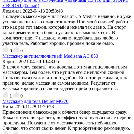
Массажер для тела CS Medica VibraPulsar CS-r10 Mini SHAPE
x BOOST (белый)
Людмила
2022-04-13 20:58:48
Пользуюсь массажером для тела от CS Medica недавно, но уже
успела оценить его по-достоинству. При моей сидячей работе,
это как раз тот выход, который я искала так давно. На спорт
залы времени нет, а боль и усталость в мышцах есть. В
комплекте идет 7 насадок, можно подобрать для любого
участка тела. Работает хорошо, проблем пока не было.
0
0
Массажер антицеллюлитный Medisana AC 850
Карина
2021-04-20 10:43:05
В целом могу сказать, что довольна этим антицеллюлитным
массажером. Тем более, что купила его с неплохой скидкой.
Пользоваться им достаточно удобно. Есть три режима, я, как
правило, делаю массаж на самом мощном. Результат от
массажа хороший, со своей задачей прибор справляется.
1
0
Массажер для тела Beurer MG70
Лина
2020-11-28 11:20:28
Прикосновения массажера к области бедер ощущается сразу.
Кожа от него не краснеет, но эффект чувствуется после первой
процедуры. Похудение от массажа тоже есть небольшое.
Считаю, что стоит своих денег. К приобретению рекомендую.