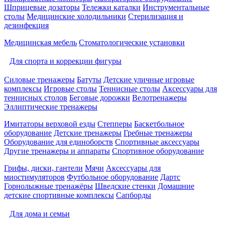
Шприцевые дозаторы
Тележки каталки
Инструментальные
столы
Медицинские холодильники
Стерилизация и
дезинфекция
Медицинская мебель
Стоматологические установки
Для спорта и коррекции фигуры
Силовые тренажеры
Батуты
Детские уличные игровые
комплексы
Игровые столы
Теннисные столы
Аксессуары для
теннисных столов
Беговые дорожки
Велотренажеры
Эллиптические тренажеры
Имитаторы верховой езды
Степперы
Баскетбольное
оборудование
Детские тренажеры
Гребные тренажеры
Оборудование для единоборств
Спортивные аксессуары
Другие тренажеры и аппараты
Спортивное оборудование
Грифы, диски, гантели
Мячи
Аксессуары для
миостимуляторов
Футбольное оборудование
Дартс
Горнолыжные тренажёры
Шведские стенки
Домашние
детские спортивные комплексы
Сапборды
Для дома и семьи