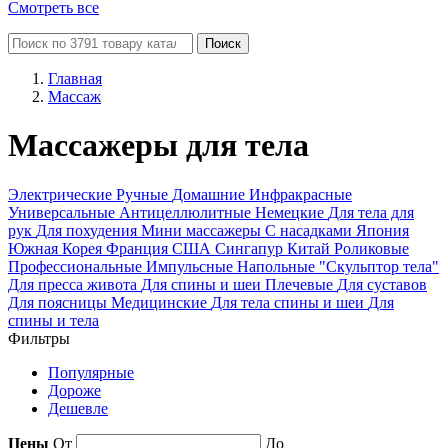
Смотреть все
Поиск
Главная
Массаж
Массажеры для тела
Электрические
Ручные
Домашние
Инфракрасные
Универсальные
Антицеллюлитные
Немецкие
Для тела для
рук
Для похудения
Мини массажеры
С насадками
Япония
Южная Корея
Франция
США
Сингапур
Китай
Роликовые
Профессиональные
Импульсные
Напольные
"Скульптор тела"
Для пресса живота
Для спины и шеи
Плечевые
Для суставов
Для поясницы
Медицинские
Для тела спины и шеи
Для
спины и тела
Фильтры
Популярные
Дороже
Дешевле
Цены
От
До