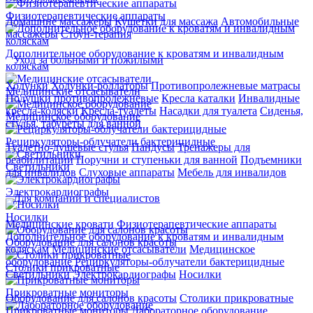
Физиотерапевтические аппараты
Домашние массажеры
Кушетки для массажа
Автомобильные
массажеры
Стоун-терапия
Дополнительное оборудование к кроватям и инвалидным
Уход за больными и пожилыми
коляскам
Ходунки
Ходунки-роллаторы
Противопролежневые матрасы
Медицинские отсасыватели
Подушки противопролежневые
Кресла каталки
Инвалидные
кресла-коляски
Кресла-туалеты
Насадки для туалета
Сиденья,
Медицинское оборудование
стулья, табуреты для ванной
Рециркуляторы-облучатели бактерицидные
Туалетно-душевые стулья
Пандусы
Тренажеры для
реабилитации
Поручни и ступеньки для ванной
Подъемники
Светильники
для инвалидов
Слуховые аппараты
Мебель для инвалидов
Электрокардиографы
Для компаний и специалистов
Носилки
Медицинские кровати
Физиотерапевтические аппараты
Дополнительное оборудование к кроватям и инвалидным
Оборудование для салонов красоты
коляскам
Медицинские отсасыватели
Медицинское
оборудование
Рециркуляторы-облучатели бактерицидные
Столики прикроватные
Светильники
Электрокардиографы
Носилки
Прикроватные мониторы
Оборудование для салонов красоты
Столики прикроватные
Прикроватные мониторы
Лабораторное оборудование