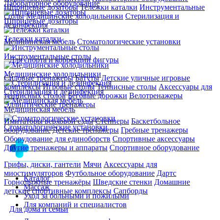
Лабораторное оборудование
Шприцевые дозаторы
Тележки каталки
Инструментальные
столы
Медицинские холодильники
Стерилизация и
Шприцевые дозаторы
дезинфекция
Тележки каталки
Медицинская мебель
Стоматологические установки
Инструментальные столы
Для спорта и коррекции фигуры
Медицинские холодильники
Силовые тренажеры
Батуты
Детские уличные игровые
комплексы
Игровые столы
Теннисные столы
Аксессуары для
Стерилизация и дезинфекция
теннисных столов
Беговые дорожки
Велотренажеры
Эллиптические тренажеры
Медицинская мебель
Имитаторы верховой езды
Степперы
Баскетбольное
Стоматологические установки
оборудование
Детские тренажеры
Гребные тренажеры
Оборудование для единоборств
Спортивные аксессуары
Другие тренажеры и аппараты
Спортивное оборудование
Грифы, диски, гантели
Мячи
Аксессуары для
миостимуляторов
Футбольное оборудование
Дартс
Каталог
Горнолыжные тренажёры
Шведские стенки
Домашние
Массаж
детские спортивные комплексы
Сапборды
Уход за больными и пожилыми
Для компаний и специалистов
Для дома и семьи