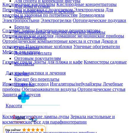
Для спорта и коррекции фигуры
Кислородные коктейлеры
Кислородные концентраторы
Для дома и семьи
Перчатки и варежки с подогревом
Электроодеяла
Для
Для профилактики и лечения
красоты и здоровья по потребностям
Термоодеяла
Красота
Электропростыни
Электрогрелки
Ортопедические подушки
Бренды
Солевые лампы
Бактерицидные рециркуляторы
Измерительные и диагностические приборы
Ортопедические изделия
Домашние медицинские приборы
Детские товары
Ортопедические компьютерные кресла и стулья
Декор и
освещение
Пластиковые хозблоки
Уличные обогреватели
О компании
Мебель для улицы
Доставка и оплата
Оптовым покупателям
Газовые грили
Зонты для пляжа и кафе
Компостеры садовые
Контакты
Для профилактики и лечения
Кредит
Кредит без переплаты
Ирригаторы
Кислород
Ингаляторы/небулайзеры
Лечебные
Политика
приборы
Обеззараживатели воздуха
Ортопедические стулья
Защита от вирусов
Красота
Косметологические лампы-лупы
Зеркала настольные и
косметические
Все для парафинотерапии
Измерительные и диагностические приборы