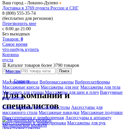
Ваш город -
Ликино-Дулево
Доставка в 3769 пункта России и СНГ
8 (800) 555-35-74
(бесплатно для регионов)
Перезвонить мне
с 8:00 до 21:00
Без выходных
Товаров:
0
Самое время
что-нибудь купить
Корзина
пуста
☰
Каталог товаров
более 3790 товаров
Массаж
Поиск
Главная
Массажные банки
Вибромассажеры
Виброплатформы
Массажные кресла
Массажеры для ног
Массажеры для тела
Массажер для спины
Массажеры для шеи и плеч
Вакуумные
Для компаний и
массажеры
специалистов
Свинг машины
Массажные столы
Аксессуары для
массажного стола
Массажные накидки
Массажные подушки
Прессотерапия и лимфодренаж
Аксессуары к аппарату
прессотерапии и лимфодренажа
Массажеры для рук
Медицинские кровати
Электромассажеры