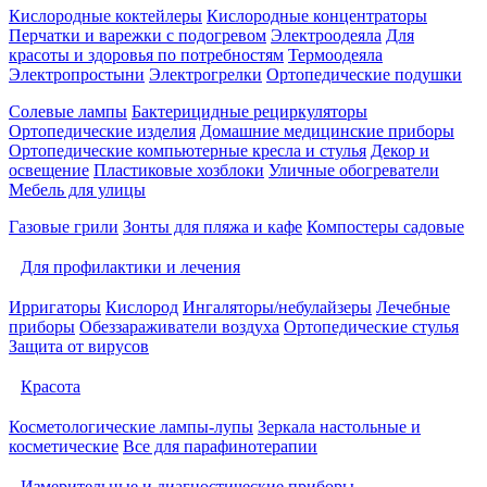
Кислородные коктейлеры
Кислородные концентраторы
Перчатки и варежки с подогревом
Электроодеяла
Для
красоты и здоровья по потребностям
Термоодеяла
Электропростыни
Электрогрелки
Ортопедические подушки
Солевые лампы
Бактерицидные рециркуляторы
Ортопедические изделия
Домашние медицинские приборы
Ортопедические компьютерные кресла и стулья
Декор и
освещение
Пластиковые хозблоки
Уличные обогреватели
Мебель для улицы
Газовые грили
Зонты для пляжа и кафе
Компостеры садовые
Для профилактики и лечения
Ирригаторы
Кислород
Ингаляторы/небулайзеры
Лечебные
приборы
Обеззараживатели воздуха
Ортопедические стулья
Защита от вирусов
Красота
Косметологические лампы-лупы
Зеркала настольные и
косметические
Все для парафинотерапии
Измерительные и диагностические приборы