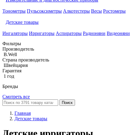
Тонометры
Пульсоксиметры
Алкотестеры
Весы
Ростомеры
Детские товары
Ингаляторы
Ирригаторы
Аспираторы
Радионяни
Видеоняни
Фильтры
Производитель
B.Well
Страна производитель
Швейцария
Гарантия
1 год
Бренды
Смотреть все
Поиск
Главная
Детские товары
Детские ирригаторы