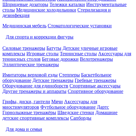
Шприцевые дозаторы
Тележки каталки
Инструментальные
столы
Медицинские холодильники
Стерилизация и
дезинфекция
Медицинская мебель
Стоматологические установки
Для спорта и коррекции фигуры
Силовые тренажеры
Батуты
Детские уличные игровые
комплексы
Игровые столы
Теннисные столы
Аксессуары для
теннисных столов
Беговые дорожки
Велотренажеры
Эллиптические тренажеры
Имитаторы верховой езды
Степперы
Баскетбольное
оборудование
Детские тренажеры
Гребные тренажеры
Оборудование для единоборств
Спортивные аксессуары
Другие тренажеры и аппараты
Спортивное оборудование
Грифы, диски, гантели
Мячи
Аксессуары для
миостимуляторов
Футбольное оборудование
Дартс
Горнолыжные тренажёры
Шведские стенки
Домашние
детские спортивные комплексы
Сапборды
Для дома и семьи