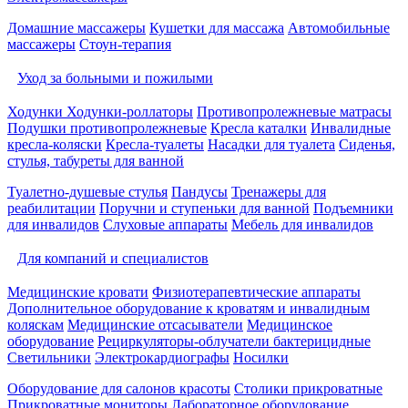
Домашние массажеры
Кушетки для массажа
Автомобильные
массажеры
Стоун-терапия
Уход за больными и пожилыми
Ходунки
Ходунки-роллаторы
Противопролежневые матрасы
Подушки противопролежневые
Кресла каталки
Инвалидные
кресла-коляски
Кресла-туалеты
Насадки для туалета
Сиденья,
стулья, табуреты для ванной
Туалетно-душевые стулья
Пандусы
Тренажеры для
реабилитации
Поручни и ступеньки для ванной
Подъемники
для инвалидов
Слуховые аппараты
Мебель для инвалидов
Для компаний и специалистов
Медицинские кровати
Физиотерапевтические аппараты
Дополнительное оборудование к кроватям и инвалидным
коляскам
Медицинские отсасыватели
Медицинское
оборудование
Рециркуляторы-облучатели бактерицидные
Светильники
Электрокардиографы
Носилки
Оборудование для салонов красоты
Столики прикроватные
Прикроватные мониторы
Лабораторное оборудование