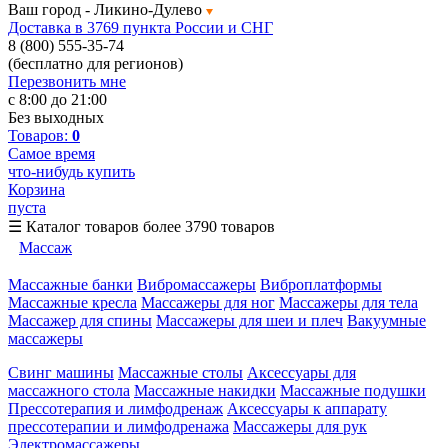
Ваш город -
Ликино-Дулево
Доставка в 3769 пункта России и СНГ
8 (800) 555-35-74
(бесплатно для регионов)
Перезвонить мне
с 8:00 до 21:00
Без выходных
Товаров:
0
Самое время
что-нибудь купить
Корзина
пуста
☰
Каталог товаров
более 3790 товаров
Массаж
Массажные банки
Вибромассажеры
Виброплатформы
Массажные кресла
Массажеры для ног
Массажеры для тела
Массажер для спины
Массажеры для шеи и плеч
Вакуумные
массажеры
Свинг машины
Массажные столы
Аксессуары для
массажного стола
Массажные накидки
Массажные подушки
Прессотерапия и лимфодренаж
Аксессуары к аппарату
прессотерапии и лимфодренажа
Массажеры для рук
Электромассажеры