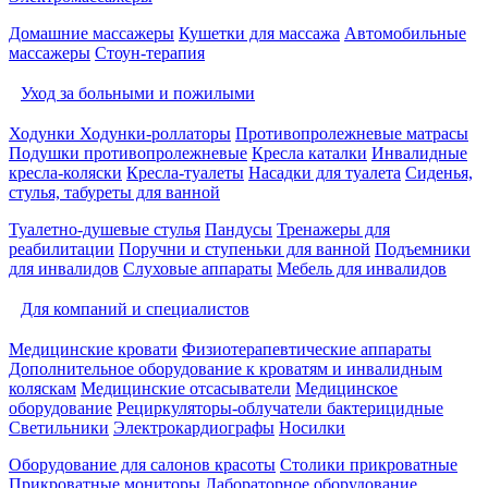
Домашние массажеры
Кушетки для массажа
Автомобильные
массажеры
Стоун-терапия
Уход за больными и пожилыми
Ходунки
Ходунки-роллаторы
Противопролежневые матрасы
Подушки противопролежневые
Кресла каталки
Инвалидные
кресла-коляски
Кресла-туалеты
Насадки для туалета
Сиденья,
стулья, табуреты для ванной
Туалетно-душевые стулья
Пандусы
Тренажеры для
реабилитации
Поручни и ступеньки для ванной
Подъемники
для инвалидов
Слуховые аппараты
Мебель для инвалидов
Для компаний и специалистов
Медицинские кровати
Физиотерапевтические аппараты
Дополнительное оборудование к кроватям и инвалидным
коляскам
Медицинские отсасыватели
Медицинское
оборудование
Рециркуляторы-облучатели бактерицидные
Светильники
Электрокардиографы
Носилки
Оборудование для салонов красоты
Столики прикроватные
Прикроватные мониторы
Лабораторное оборудование