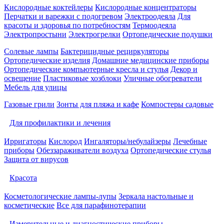
Кислородные коктейлеры
Кислородные концентраторы
Перчатки и варежки с подогревом
Электроодеяла
Для
красоты и здоровья по потребностям
Термоодеяла
Электропростыни
Электрогрелки
Ортопедические подушки
Солевые лампы
Бактерицидные рециркуляторы
Ортопедические изделия
Домашние медицинские приборы
Ортопедические компьютерные кресла и стулья
Декор и
освещение
Пластиковые хозблоки
Уличные обогреватели
Мебель для улицы
Газовые грили
Зонты для пляжа и кафе
Компостеры садовые
Для профилактики и лечения
Ирригаторы
Кислород
Ингаляторы/небулайзеры
Лечебные
приборы
Обеззараживатели воздуха
Ортопедические стулья
Защита от вирусов
Красота
Косметологические лампы-лупы
Зеркала настольные и
косметические
Все для парафинотерапии
Измерительные и диагностические приборы