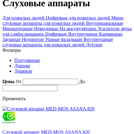
Слуховые аппараты
Для пожилых людей
Цифровые для пожилых людей
Мини
слуховые аппараты для пожилых людей
Внутриканальные
Миниатюрные
Невидимые
На аккумуляторах
Усилители звука
для слабослышащих
Цифровые
Внутриушные
Карманные
Заушные
Недорогие
Ушные вкладыши
Внутриушные
слуховые аппараты для пожилых людей
Детские
Фильтры
Популярные
Дороже
Дешевле
Цены
От
До
Применить
Слуховой аппарат MED-MOS ASANA 820