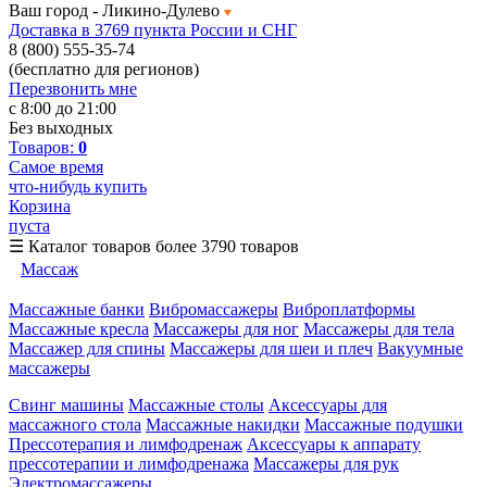
Ваш город -
Ликино-Дулево
Доставка в 3769 пункта России и СНГ
8 (800) 555-35-74
(бесплатно для регионов)
Перезвонить мне
с 8:00 до 21:00
Без выходных
Товаров:
0
Самое время
что-нибудь купить
Корзина
пуста
☰
Каталог товаров
более 3790 товаров
Массаж
Массажные банки
Вибромассажеры
Виброплатформы
Массажные кресла
Массажеры для ног
Массажеры для тела
Массажер для спины
Массажеры для шеи и плеч
Вакуумные
массажеры
Свинг машины
Массажные столы
Аксессуары для
массажного стола
Массажные накидки
Массажные подушки
Прессотерапия и лимфодренаж
Аксессуары к аппарату
прессотерапии и лимфодренажа
Массажеры для рук
Электромассажеры