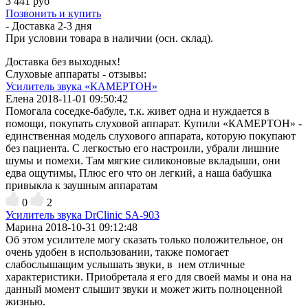
3 441 руб
Позвонить и купить
- Доставка
2-3 дня
При условии товара в наличии (осн. склад).
Доставка без выходных!
Слуховые аппараты - отзывы:
Усилитель звука «КАМЕРТОН»
Елена
2018-11-01 09:50:42
Помогала соседке-бабуле, т.к. живет одна и нуждается в
помощи, покупать слуховой аппарат. Купили «КАМЕРТОН» -
единственная модель слухового аппарата, которую покупают
без пациента. С легкостью его настроили, убрали лишние
шумы и помехи. Там мягкие силиконовые вкладыши, они
едва ощутимы, Плюс его что он легкий, а наша бабушка
привыкла к заушным аппаратам
0
2
Усилитель звука DrClinic SA-903
Марина
2018-10-31 09:12:48
Об этом усилителе могу сказать только положительное, он
очень удобен в использовании, также помогает
слабослышащим услышать звуки, в нем отличные
характеристики. Приобретала я его для своей мамы и она на
данный момент слышит звуки и может жить полноценной
жизнью.