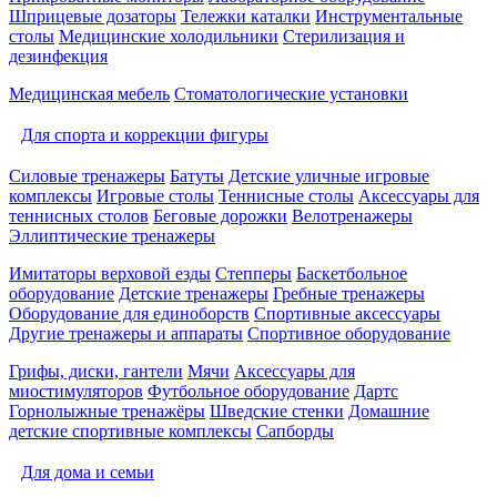
Шприцевые дозаторы
Тележки каталки
Инструментальные
столы
Медицинские холодильники
Стерилизация и
дезинфекция
Медицинская мебель
Стоматологические установки
Для спорта и коррекции фигуры
Силовые тренажеры
Батуты
Детские уличные игровые
комплексы
Игровые столы
Теннисные столы
Аксессуары для
теннисных столов
Беговые дорожки
Велотренажеры
Эллиптические тренажеры
Имитаторы верховой езды
Степперы
Баскетбольное
оборудование
Детские тренажеры
Гребные тренажеры
Оборудование для единоборств
Спортивные аксессуары
Другие тренажеры и аппараты
Спортивное оборудование
Грифы, диски, гантели
Мячи
Аксессуары для
миостимуляторов
Футбольное оборудование
Дартс
Горнолыжные тренажёры
Шведские стенки
Домашние
детские спортивные комплексы
Сапборды
Для дома и семьи