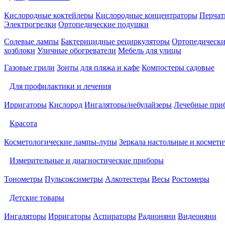
Кислородные коктейлеры
Кислородные концентраторы
Перчат
Электрогрелки
Ортопедические подушки
Солевые лампы
Бактерицидные рециркуляторы
Ортопедически
хозблоки
Уличные обогреватели
Мебель для улицы
Газовые грили
Зонты для пляжа и кафе
Компостеры садовые
Для профилактики и лечения
Ирригаторы
Кислород
Ингаляторы/небулайзеры
Лечебные при
Красота
Косметологические лампы-лупы
Зеркала настольные и космети
Измерительные и диагностические приборы
Тонометры
Пульсоксиметры
Алкотестеры
Весы
Ростомеры
Детские товары
Ингаляторы
Ирригаторы
Аспираторы
Радионяни
Видеоняни