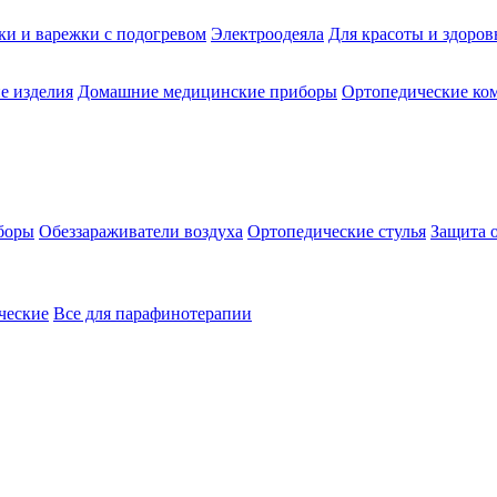
ки и варежки с подогревом
Электроодеяла
Для красоты и здоров
е изделия
Домашние медицинские приборы
Ортопедические ком
боры
Обеззараживатели воздуха
Ортопедические стулья
Защита 
ческие
Все для парафинотерапии