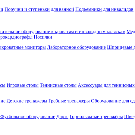
ии
Поручни и ступеньки для ванной
Подъемники для инвалидов
ительное оборудование к кроватям и инвалидным коляскам
Мед
трокардиографы
Носилки
икроватные мониторы
Лабораторное оборудование
Шприцевые д
ксы
Игровые столы
Теннисные столы
Аксессуары для теннисных
ние
Детские тренажеры
Гребные тренажеры
Оборудование для е
Футбольное оборудование
Дартс
Горнолыжные тренажёры
Швед