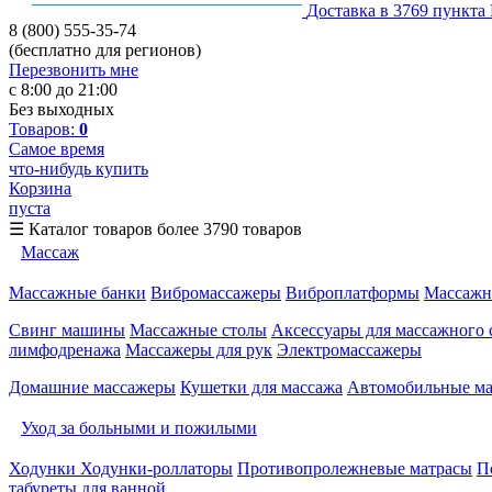
Доставка в 3769 пункта
8 (800) 555-35-74
(бесплатно для регионов)
Перезвонить мне
с 8:00 до 21:00
Без выходных
Товаров:
0
Самое время
что-нибудь купить
Корзина
пуста
☰
Каталог товаров
более 3790 товаров
Массаж
Массажные банки
Вибромассажеры
Виброплатформы
Массажн
Свинг машины
Массажные столы
Аксессуары для массажного 
лимфодренажа
Массажеры для рук
Электромассажеры
Домашние массажеры
Кушетки для массажа
Автомобильные м
Уход за больными и пожилыми
Ходунки
Ходунки-роллаторы
Противопролежневые матрасы
П
табуреты для ванной