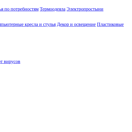
ья по потребностям
Термоодеяла
Электропростыни
пьютерные кресла и стулья
Декор и освещение
Пластиковые
от вирусов