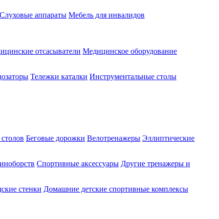
Слуховые аппараты
Мебель для инвалидов
ицинские отсасыватели
Медицинское оборудование
озаторы
Тележки каталки
Инструментальные столы
 столов
Беговые дорожки
Велотренажеры
Эллиптические
диноборств
Спортивные аксессуары
Другие тренажеры и
ские стенки
Домашние детские спортивные комплексы