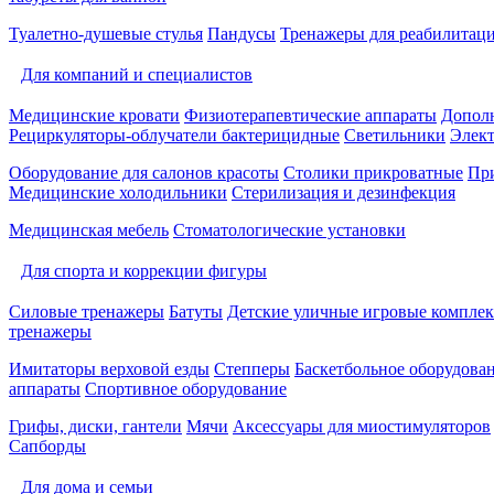
Туалетно-душевые стулья
Пандусы
Тренажеры для реабилитац
Для компаний и специалистов
Медицинские кровати
Физиотерапевтические аппараты
Дополн
Рециркуляторы-облучатели бактерицидные
Светильники
Элек
Оборудование для салонов красоты
Столики прикроватные
Пр
Медицинские холодильники
Стерилизация и дезинфекция
Медицинская мебель
Стоматологические установки
Для спорта и коррекции фигуры
Силовые тренажеры
Батуты
Детские уличные игровые компле
тренажеры
Имитаторы верховой езды
Степперы
Баскетбольное оборудова
аппараты
Спортивное оборудование
Грифы, диски, гантели
Мячи
Аксессуары для миостимуляторов
Сапборды
Для дома и семьи