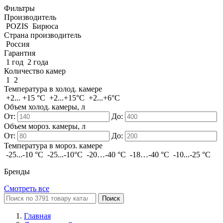
Фильтры
Производитель
POZIS
Бирюса
Страна производитель
Россия
Гарантия
1 год
2 года
Количество камер
1
2
Температура в холод. камере
+2... +15 °C
+2...+15°C
+2...+6°С
Объем холод. камеры, л
От:
До:
Объем мороз. камеры, л
От:
До:
Температура в мороз. камере
-25...-10 °C
-25...-10°C
-20…-40 °C
-18…-40 °C
-10...-25 °С
Бренды
Смотреть все
Поиск
Главная