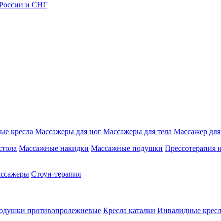
 России и СНГ
ые кресла
Массажеры для ног
Массажеры для тела
Массажер для
стола
Массажные накидки
Массажные подушки
Прессотерапия 
ассажеры
Стоун-терапия
одушки противопролежневые
Кресла каталки
Инвалидные кресл