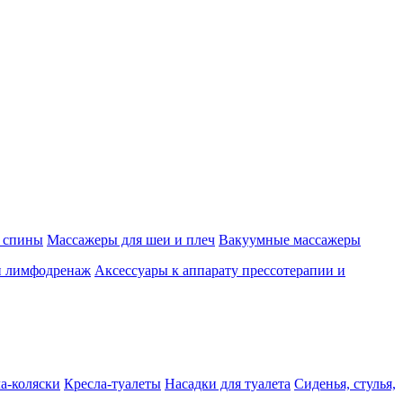
 спины
Массажеры для шеи и плеч
Вакуумные массажеры
и лимфодренаж
Аксессуары к аппарату прессотерапии и
а-коляски
Кресла-туалеты
Насадки для туалета
Сиденья, стулья,