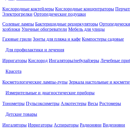
Кислородные коктейлеры
Кислородные концентраторы
Перчат
Электрогрелки
Ортопедические подушки
Солевые лампы
Бактерицидные рециркуляторы
Ортопедически
хозблоки
Уличные обогреватели
Мебель для улицы
Газовые грили
Зонты для пляжа и кафе
Компостеры садовые
Для профилактики и лечения
Ирригаторы
Кислород
Ингаляторы/небулайзеры
Лечебные при
Красота
Косметологические лампы-лупы
Зеркала настольные и космети
Измерительные и диагностические приборы
Тонометры
Пульсоксиметры
Алкотестеры
Весы
Ростомеры
Детские товары
Ингаляторы
Ирригаторы
Аспираторы
Радионяни
Видеоняни