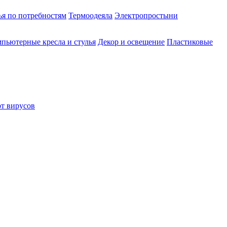
ья по потребностям
Термоодеяла
Электропростыни
пьютерные кресла и стулья
Декор и освещение
Пластиковые
от вирусов