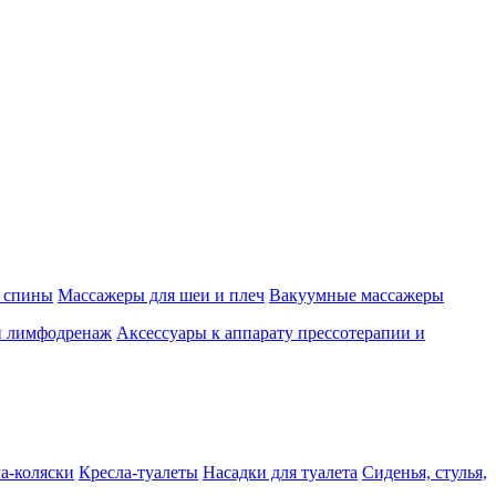
 спины
Массажеры для шеи и плеч
Вакуумные массажеры
и лимфодренаж
Аксессуары к аппарату прессотерапии и
а-коляски
Кресла-туалеты
Насадки для туалета
Сиденья, стулья,