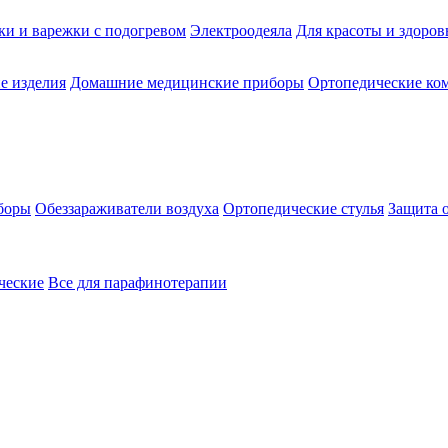
ки и варежки с подогревом
Электроодеяла
Для красоты и здоров
е изделия
Домашние медицинские приборы
Ортопедические ком
боры
Обеззараживатели воздуха
Ортопедические стулья
Защита 
ческие
Все для парафинотерапии