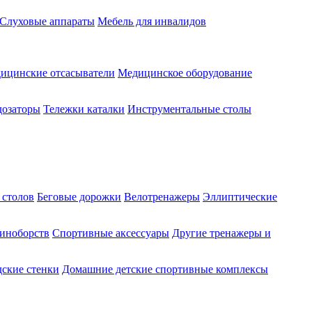
Слуховые аппараты
Мебель для инвалидов
ицинские отсасыватели
Медицинское оборудование
озаторы
Тележки каталки
Инструментальные столы
 столов
Беговые дорожки
Велотренажеры
Эллиптические
диноборств
Спортивные аксессуары
Другие тренажеры и
ские стенки
Домашние детские спортивные комплексы