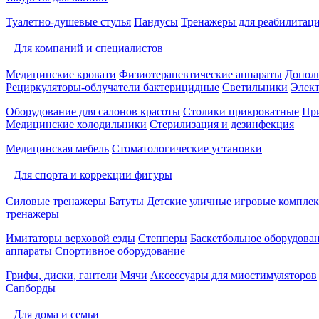
Туалетно-душевые стулья
Пандусы
Тренажеры для реабилитац
Для компаний и специалистов
Медицинские кровати
Физиотерапевтические аппараты
Дополн
Рециркуляторы-облучатели бактерицидные
Светильники
Элек
Оборудование для салонов красоты
Столики прикроватные
Пр
Медицинские холодильники
Стерилизация и дезинфекция
Медицинская мебель
Стоматологические установки
Для спорта и коррекции фигуры
Силовые тренажеры
Батуты
Детские уличные игровые компле
тренажеры
Имитаторы верховой езды
Степперы
Баскетбольное оборудова
аппараты
Спортивное оборудование
Грифы, диски, гантели
Мячи
Аксессуары для миостимуляторов
Сапборды
Для дома и семьи