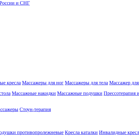
 России и СНГ
ые кресла
Массажеры для ног
Массажеры для тела
Массажер для
стола
Массажные накидки
Массажные подушки
Прессотерапия 
ассажеры
Стоун-терапия
одушки противопролежневые
Кресла каталки
Инвалидные кресл