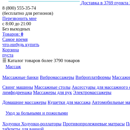
Доставка в 3769 пункта
8 (800) 555-35-74
(бесплатно для регионов)
Перезвонить мне
с 8:00 до 21:00
Без выходных
Товаров:
0
Самое время
что-нибудь купить
Корзина
пуста
☰
Каталог товаров
более 3790 товаров
Массаж
Массажные банки
Вибромассажеры
Виброплатформы
Массажн
Свинг машины
Массажные столы
Аксессуары для массажного 
лимфодренажа
Массажеры для рук
Электромассажеры
Домашние массажеры
Кушетки для массажа
Автомобильные м
Уход за больными и пожилыми
Ходунки
Ходунки-роллаторы
Противопролежневые матрасы
П
табуреты для ванной