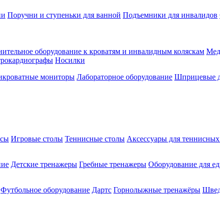
ии
Поручни и ступеньки для ванной
Подъемники для инвалидов
ительное оборудование к кроватям и инвалидным коляскам
Мед
трокардиографы
Носилки
икроватные мониторы
Лабораторное оборудование
Шприцевые д
ксы
Игровые столы
Теннисные столы
Аксессуары для теннисных
ние
Детские тренажеры
Гребные тренажеры
Оборудование для е
Футбольное оборудование
Дартс
Горнолыжные тренажёры
Швед