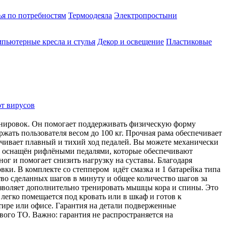
ья по потребностям
Термоодеяла
Электропростыни
пьютерные кресла и стулья
Декор и освещение
Пластиковые
от вирусов
нировок. Он помогает поддерживать физическую форму
ать пользователя весом до 100 кг. Прочная рама обеспечивает
ечивает плавный и тихий ход педалей. Вы можете механически
ер оснащён рифлёными педалями, которые обеспечивают
г и помогает снизить нагрузку на суставы. Благодаря
вки. В комплекте со степпером идёт смазка и 1 батарейка типа
о сделанных шагов в минуту и общее количество шагов за
озволяет дополнительно тренировать мышцы кора и спины. Это
егко помещается под кровать или в шкаф и готов к
тире или офисе. Гарантия на детали подверженные
вого ТО. Важно: гарантия не распространяется на