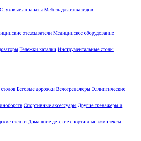
Слуховые аппараты
Мебель для инвалидов
ицинские отсасыватели
Медицинское оборудование
озаторы
Тележки каталки
Инструментальные столы
 столов
Беговые дорожки
Велотренажеры
Эллиптические
диноборств
Спортивные аксессуары
Другие тренажеры и
ские стенки
Домашние детские спортивные комплексы