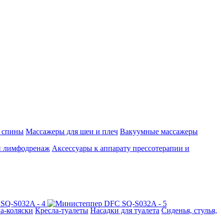
 спины
Массажеры для шеи и плеч
Вакуумные массажеры
и лимфодренаж
Аксессуары к аппарату прессотерапии и
а-коляски
Кресла-туалеты
Насадки для туалета
Сиденья, стулья,