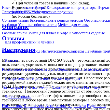
✓
При условии товара в наличии (осн. склад).
Возникли вопросы?
Кислородные коктейлеры
Кислородные концентраторы
Перчат
8 (800) 555-35-74
Электрогрелки
Ортопедические подушки
(по России бесплатно)
Солевые лампы
Бактерицидные рециркуляторы
Ортопедически
хозблоки
Уличные обогреватели
Мебель для улицы
Описание
Газовые грили
Зонты для пляжа и кафе
Компостеры садовые
Отзывы
Для профилактики и лечения
Инструкция
Ирригаторы
Кислород
Ингаляторы/небулайзеры
Лечебные при
Министеппер поворотный DFC SQ-S032A – это компактный до
Красота
пользователя, укреплять мышцы ног и ягодиц, развивать выно
безопасность и комфорт во время тренировок. Поворотный сте
Косметологические лампы-лупы
Зеркала настольные и космети
регулировать уровень нагрузки, подстраивая интенсивность 
комфорт и стабильность при каждом движении. Небольшое расс
Измерительные и диагностические приборы
регулируемой высоте педалей можно легко менять интенсивност
LR44. На монохромном LCD-дисплее отображаются все ключевы
Тонометры
Пульсоксиметры
Алкотестеры
Весы
Ростомеры
тренировку. Поворотный степпер отличается от обычного тем,
делает упражнения наиболее эффективными и разнообразными.
Детские товары
тренировке в любое время, а компактные размеры в рабочем ви
естественному износу в процессе эксплуатации — до 6 месяцев
Ингаляторы
Ирригаторы
Аспираторы
Радионяни
Видеоняни
преждевременный износ из-за чрезмерной эксплуатации тренаж