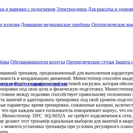
ки и варежки с подогревом
Электроодеяла
Для красоты и здоров
е изделия
Домашние медицинские приборы
Ортопедические ком
боры
Обеззараживатели воздуха
Ортопедические стулья
Защита 
машний тренажер, предназначенный для выполнения кардиотре
сливость и координацию движений. Министеппер способен выдерж
ппер оснащён гидравлической системой нагрузки, которая обесп
ческие
Все для парафинотерапии
тренировки под свои цели и физическую подготовку. Министепп
тояние между педалями способствует правильному положению но
ь занятий и адаптировать тренировку под свой уровень подгото
е параметры: время тренировки, сожженные калории, количеств
 что при каждом шаге пользователь поворачивает корпус, что п
 Министеппер DFC SQ-S032A не требует подключения к сети, л
де делают этот тренажёр идеальным выбором для занятий в квар
 с момента установки тренажера при условии регулярного плано
ера.