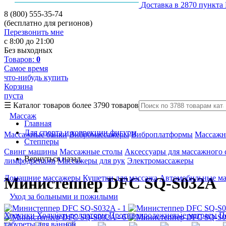
Доставка в 2870 пункта
8 (800) 555-35-74
(бесплатно для регионов)
Перезвонить мне
с 8:00 до 21:00
Без выходных
Товаров:
0
Самое время
что-нибудь купить
Корзина
пуста
☰
Каталог товаров
более 3790 товаров
Массаж
Главная
Для спорта и коррекции фигуры
Массажные банки
Вибромассажеры
Виброплатформы
Массажн
Степперы
Свинг машины
Массажные столы
Аксессуары для массажного 
Вернуться назад
лимфодренажа
Массажеры для рук
Электромассажеры
Домашние массажеры
Кушетки для массажа
Автомобильные м
Министеппер DFC SQ-S032A
Уход за больными и пожилыми
Ходунки
Ходунки-роллаторы
Противопролежневые матрасы
П
табуреты для ванной