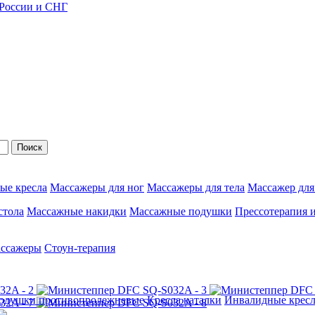
 России и СНГ
Поиск
ые кресла
Массажеры для ног
Массажеры для тела
Массажер для
стола
Массажные накидки
Массажные подушки
Прессотерапия 
ассажеры
Стоун-терапия
одушки противопролежневые
Кресла каталки
Инвалидные кресл