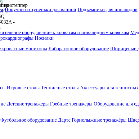
ии
Поручни и ступеньки для ванной
Подъемники для инвалидов
ительное оборудование к кроватям и инвалидным коляскам
Мед
трокардиографы
Носилки
икроватные мониторы
Лабораторное оборудование
Шприцевые д
ксы
Игровые столы
Теннисные столы
Аксессуары для теннисных
ние
Детские тренажеры
Гребные тренажеры
Оборудование для е
Футбольное оборудование
Дартс
Горнолыжные тренажёры
Швед