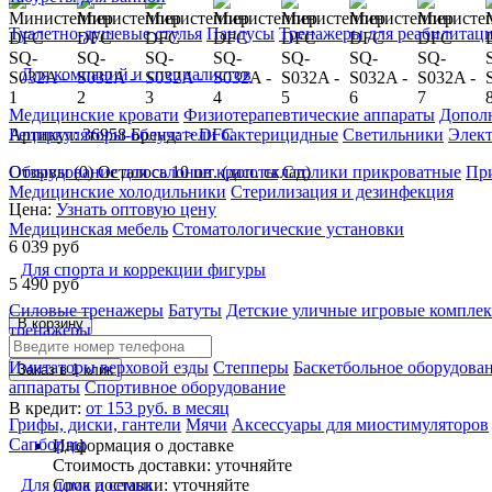
Туалетно-душевые стулья
Пандусы
Тренажеры для реабилитац
Для компаний и специалистов
Медицинские кровати
Физиотерапевтические аппараты
Дополн
Артикул: 36958
Бренд: >
DFC
Рециркуляторы-облучатели бактерицидные
Светильники
Элек
Отзывы (0)
Осталось 10 шт. (доп. склад)
Оборудование для салонов красоты
Столики прикроватные
Пр
Медицинские холодильники
Стерилизация и дезинфекция
Цена:
Узнать оптовую цену
Медицинская мебель
Стоматологические установки
6 039
руб
Для спорта и коррекции фигуры
5 490
руб
Силовые тренажеры
Батуты
Детские уличные игровые компле
В корзину
тренажеры
Имитаторы верховой езды
Степперы
Баскетбольное оборудова
Заказ в 1 клик
аппараты
Спортивное оборудование
В кредит:
от 153 руб. в месяц
Грифы, диски, гантели
Мячи
Аксессуары для миостимуляторов
Сапборды
Информация о доставке
Стоимость доставки:
уточняйте
Срок доставки:
уточняйте
Для дома и семьи