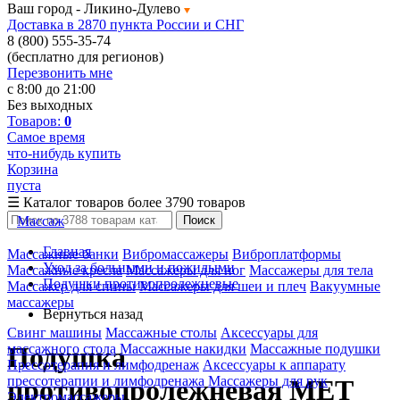
Ваш город -
Ликино-Дулево
Доставка в 2870 пункта России и СНГ
8 (800) 555-35-74
(бесплатно для регионов)
Перезвонить мне
с 8:00 до 21:00
Без выходных
Товаров:
0
Самое время
что-нибудь купить
Корзина
пуста
☰
Каталог товаров
более 3790 товаров
Массаж
Поиск
Главная
Массажные банки
Вибромассажеры
Виброплатформы
Уход за больными и пожилыми
Массажные кресла
Массажеры для ног
Массажеры для тела
Подушки противопролежневые
Массажер для спины
Массажеры для шеи и плеч
Вакуумные
массажеры
Вернуться назад
Свинг машины
Массажные столы
Аксессуары для
массажного стола
Массажные накидки
Массажные подушки
Подушка
Прессотерапия и лимфодренаж
Аксессуары к аппарату
прессотерапии и лимфодренажа
Массажеры для рук
противопролежневая MET
Электромассажеры