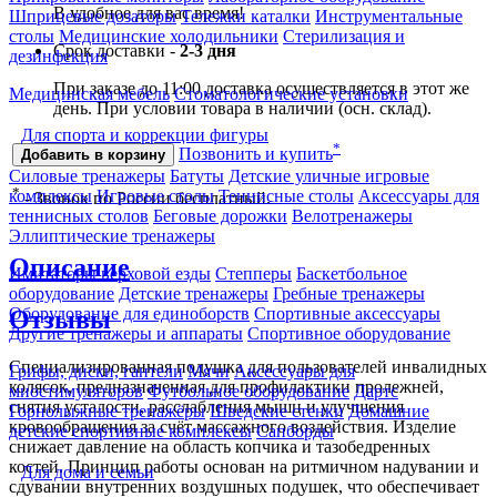
В удобное для вас время!
Шприцевые дозаторы
Тележки каталки
Инструментальные
столы
Медицинские холодильники
Стерилизация и
Срок доставки -
2-3 дня
дезинфекция
При заказе до 11:00 доставка осуществляется в этот же
Медицинская мебель
Стоматологические установки
день. При условии товара в наличии (осн. склад).
Для спорта и коррекции фигуры
*
Позвонить и купить
Добавить в корзину
Силовые тренажеры
Батуты
Детские уличные игровые
*
комплексы
Игровые столы
Теннисные столы
Аксессуары для
- Звонок по России бесплатный.
теннисных столов
Беговые дорожки
Велотренажеры
Эллиптические тренажеры
Описание
Имитаторы верховой езды
Степперы
Баскетбольное
оборудование
Детские тренажеры
Гребные тренажеры
Оборудование для единоборств
Спортивные аксессуары
Отзывы
Другие тренажеры и аппараты
Спортивное оборудование
Специализированная подушка для пользователей инвалидных
Грифы, диски, гантели
Мячи
Аксессуары для
колясок, предназначенная для профилактики пролежней,
миостимуляторов
Футбольное оборудование
Дартс
снятия усталости, расслабления мышц и улучшения
Горнолыжные тренажёры
Шведские стенки
Домашние
кровообращения за счёт массажного воздействия. Изделие
детские спортивные комплексы
Сапборды
снижает давление на область копчика и тазобедренных
костей. Принцип работы основан на ритмичном надувании и
Для дома и семьи
сдувании внутренних воздушных подушек, что обеспечивает