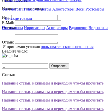
Преимущества
Написать отзыв о товаре
Тонометры
Пульсоксиметры
Алкотестеры
Весы
Ростомеры
Имя:
Детские товары
E-Mail:
Оценка:
Ингаляторы
Ирригаторы
Аспираторы
Радионяни
Видеоняни
Отзыв:
Я принимаю условия
пользовательского соглашения
.
Введите число:
Отправить
Статьи:
Название статьи, нажимаем и переходим что-бы прочитать
Название статьи, нажимаем и переходим что-бы прочитать
Название статьи, нажимаем и переходим что-бы прочитать
Название статьи, нажимаем и переходим что-бы прочитать